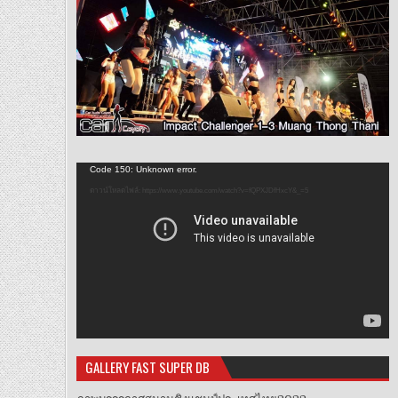
ตัว
Code 150: Unknown error.
เล่น
ดาวน์โหลดไฟล์: https://www.youtube.com/watch?v=fQPXJDfHxcY&_=5
ไฟล์
วิดีโอ
GALLERY FAST SUPER DB