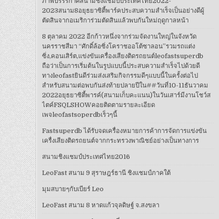
ภาพบรรรกาศสนามชิงแชมป์ประเทศไทย2022-
2023สนาม8อยุธยาซิตี้พาร์คประสบความสำเร็จเป็นอย่างดีผู้
ตัดสินจากอเมริการ่วมตัดสินแล้วพบกันใหม่ฤดูกาลหน้า
8 ตุลาคม 2022 อีกก้าวหนึ่งจากร่วมจัดงานใหญ่ในจังหวัด
นครราชสีมา “ศักดิ์ล้อซิ่งโคราชออโต้ซาลอน”รวมรถแต่ง
ซิ่ง,คอนเสิร์ต,แข่งขันเครื่องเสียงติดรถยนต์leofastsuperdb
ถือว่าเป็นการเริ่มต้นในรูปแบบนี้ประสบความสำเร็จไปด้วยดี
ทางleofastยินดีร่วมส่งเสริมกิจกรรมดีๆแบบนี้ในครั้งต่อไป
สำหรับสนามต่อพบกันส่งท้ายปลายปีใน##วันที่10-11ธันวาคม
2022อยุธยาซิตี้พารค์(สนามเก็บคะแนน)ในวันเสาร์มีงานโชว์ส
ไตค์FSQLSHOWคอยติดตามรายละเอียด
เพจleofastsoperdbเร็วๆนี้
Fastsuperdb ได้รับจดเครื่องหมายการค้าการจัดการแข่งขัน
เครื่งเสียงติดรถยนต์จากกระทรวงพาณิชย์อย่างเป็นทางการ
สนามชิงแชมป์ประเทศไทย2016
LeoFast สนาม 9 สุราษฎร์ธานี ชิงแชมป์ภาคใต้
มุมสบายๆกับเบียร์ Leo
LeoFast สนาม 8 หาดแก้วจุลดิษฐ์ จ.สงขลา