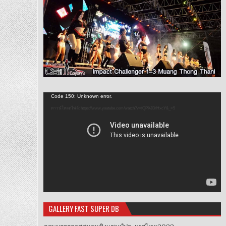
ตัว
Code 150: Unknown error.
เล่น
ดาวน์โหลดไฟล์: https://www.youtube.com/watch?v=fQPXJDfHxcY&_=5
ไฟล์
วิดีโอ
GALLERY FAST SUPER DB