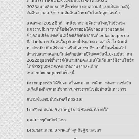
ภาพบรรรกาศสนามชิงแชมป์ประเทศไทย2022-
2023สนาม8อยุธยาซิตี้พาร์คประสบความสำเร็จเป็นอย่างดีผู้
ตัดสินจากอเมริการ่วมตัดสินแล้วพบกันใหม่ฤดูกาลหน้า
8 ตุลาคม 2022 อีกก้าวหนึ่งจากร่วมจัดงานใหญ่ในจังหวัด
นครราชสีมา “ศักดิ์ล้อซิ่งโคราชออโต้ซาลอน”รวมรถแต่ง
ซิ่ง,คอนเสิร์ต,แข่งขันเครื่องเสียงติดรถยนต์leofastsuperdb
ถือว่าเป็นการเริ่มต้นในรูปแบบนี้ประสบความสำเร็จไปด้วยดี
ทางleofastยินดีร่วมส่งเสริมกิจกรรมดีๆแบบนี้ในครั้งต่อไป
สำหรับสนามต่อพบกันส่งท้ายปลายปีใน##วันที่10-11ธันวาคม
2022อยุธยาซิตี้พารค์(สนามเก็บคะแนน)ในวันเสาร์มีงานโชว์ส
ไตค์FSQLSHOWคอยติดตามรายละเอียด
เพจleofastsoperdbเร็วๆนี้
Fastsuperdb ได้รับจดเครื่องหมายการค้าการจัดการแข่งขัน
เครื่งเสียงติดรถยนต์จากกระทรวงพาณิชย์อย่างเป็นทางการ
สนามชิงแชมป์ประเทศไทย2016
LeoFast สนาม 9 สุราษฎร์ธานี ชิงแชมป์ภาคใต้
มุมสบายๆกับเบียร์ Leo
LeoFast สนาม 8 หาดแก้วจุลดิษฐ์ จ.สงขลา