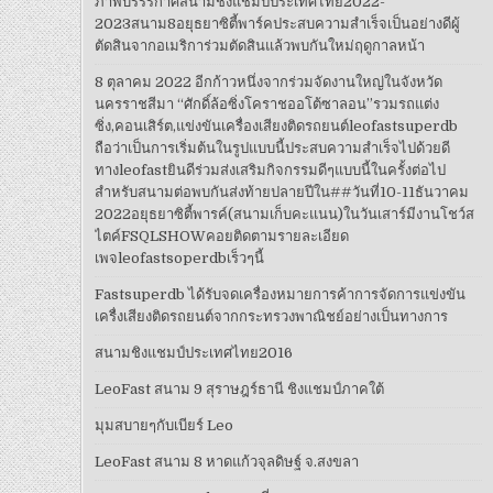
ภาพบรรรกาศสนามชิงแชมป์ประเทศไทย2022-
2023สนาม8อยุธยาซิตี้พาร์คประสบความสำเร็จเป็นอย่างดีผู้
ตัดสินจากอเมริการ่วมตัดสินแล้วพบกันใหม่ฤดูกาลหน้า
8 ตุลาคม 2022 อีกก้าวหนึ่งจากร่วมจัดงานใหญ่ในจังหวัด
นครราชสีมา “ศักดิ์ล้อซิ่งโคราชออโต้ซาลอน”รวมรถแต่ง
ซิ่ง,คอนเสิร์ต,แข่งขันเครื่องเสียงติดรถยนต์leofastsuperdb
ถือว่าเป็นการเริ่มต้นในรูปแบบนี้ประสบความสำเร็จไปด้วยดี
ทางleofastยินดีร่วมส่งเสริมกิจกรรมดีๆแบบนี้ในครั้งต่อไป
สำหรับสนามต่อพบกันส่งท้ายปลายปีใน##วันที่10-11ธันวาคม
2022อยุธยาซิตี้พารค์(สนามเก็บคะแนน)ในวันเสาร์มีงานโชว์ส
ไตค์FSQLSHOWคอยติดตามรายละเอียด
เพจleofastsoperdbเร็วๆนี้
Fastsuperdb ได้รับจดเครื่องหมายการค้าการจัดการแข่งขัน
เครื่งเสียงติดรถยนต์จากกระทรวงพาณิชย์อย่างเป็นทางการ
สนามชิงแชมป์ประเทศไทย2016
LeoFast สนาม 9 สุราษฎร์ธานี ชิงแชมป์ภาคใต้
มุมสบายๆกับเบียร์ Leo
LeoFast สนาม 8 หาดแก้วจุลดิษฐ์ จ.สงขลา