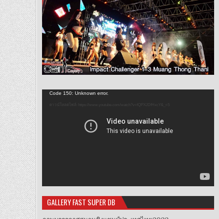
ตัว
Code 150: Unknown error.
เล่น
ดาวน์โหลดไฟล์: https://www.youtube.com/watch?v=fQPXJDfHxcY&_=5
ไฟล์
วิดีโอ
GALLERY FAST SUPER DB