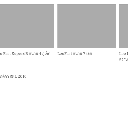
o Fast SuperdB สนาม 4 ภูเก็ต
LeoFast สนาม 7 เลย
Leo F
สุราษ
แนะแนว
กติกา SPL 2016
รื่อง