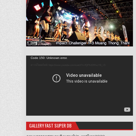
ตัว
Code 150: Unknown error.
เล่น
ดาวน์โหลดไฟล์: https://www.youtube.com/watch?v=fQPXJDfHxcY&_=5
ไฟล์
วิดีโอ
GALLERY FAST SUPER DB