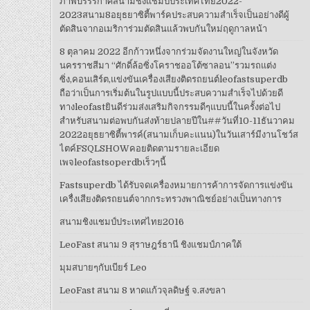
ภาพบรรรกาศสนามชิงแชมป์ประเทศไทย2022-
2023สนาม8อยุธยาซิตี้พาร์คประสบความสำเร็จเป็นอย่างดีผู้
ตัดสินจากอเมริการ่วมตัดสินแล้วพบกันใหม่ฤดูกาลหน้า
8 ตุลาคม 2022 อีกก้าวหนึ่งจากร่วมจัดงานใหญ่ในจังหวัด
นครราชสีมา “ศักดิ์ล้อซิ่งโคราชออโต้ซาลอน”รวมรถแต่ง
ซิ่ง,คอนเสิร์ต,แข่งขันเครื่องเสียงติดรถยนต์leofastsuperdb
ถือว่าเป็นการเริ่มต้นในรูปแบบนี้ประสบความสำเร็จไปด้วยดี
ทางleofastยินดีร่วมส่งเสริมกิจกรรมดีๆแบบนี้ในครั้งต่อไป
สำหรับสนามต่อพบกันส่งท้ายปลายปีใน##วันที่10-11ธันวาคม
2022อยุธยาซิตี้พารค์(สนามเก็บคะแนน)ในวันเสาร์มีงานโชว์ส
ไตค์FSQLSHOWคอยติดตามรายละเอียด
เพจleofastsoperdbเร็วๆนี้
Fastsuperdb ได้รับจดเครื่องหมายการค้าการจัดการแข่งขัน
เครื่งเสียงติดรถยนต์จากกระทรวงพาณิชย์อย่างเป็นทางการ
สนามชิงแชมป์ประเทศไทย2016
LeoFast สนาม 9 สุราษฎร์ธานี ชิงแชมป์ภาคใต้
มุมสบายๆกับเบียร์ Leo
LeoFast สนาม 8 หาดแก้วจุลดิษฐ์ จ.สงขลา