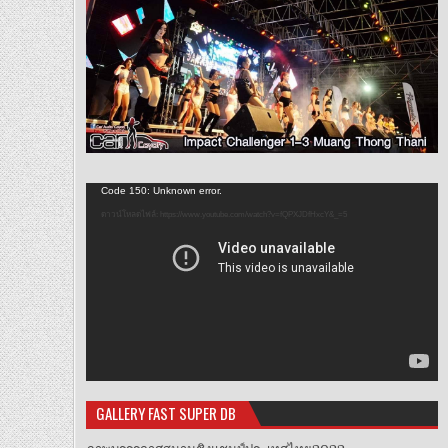
ตัว
Code 150: Unknown error.
เล่น
ดาวน์โหลดไฟล์: https://www.youtube.com/watch?v=fQPXJDfHxcY&_=5
ไฟล์
วิดีโอ
GALLERY FAST SUPER DB