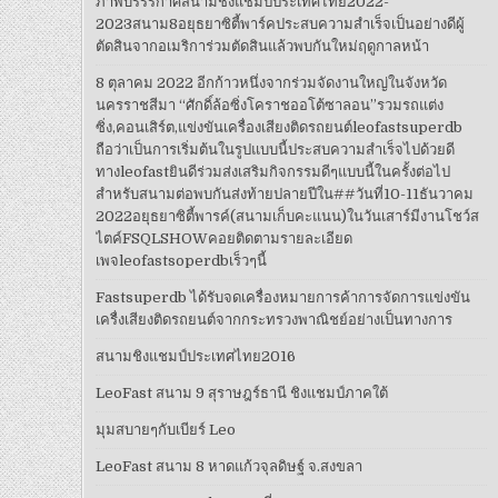
ภาพบรรรกาศสนามชิงแชมป์ประเทศไทย2022-
2023สนาม8อยุธยาซิตี้พาร์คประสบความสำเร็จเป็นอย่างดีผู้
ตัดสินจากอเมริการ่วมตัดสินแล้วพบกันใหม่ฤดูกาลหน้า
8 ตุลาคม 2022 อีกก้าวหนึ่งจากร่วมจัดงานใหญ่ในจังหวัด
นครราชสีมา “ศักดิ์ล้อซิ่งโคราชออโต้ซาลอน”รวมรถแต่ง
ซิ่ง,คอนเสิร์ต,แข่งขันเครื่องเสียงติดรถยนต์leofastsuperdb
ถือว่าเป็นการเริ่มต้นในรูปแบบนี้ประสบความสำเร็จไปด้วยดี
ทางleofastยินดีร่วมส่งเสริมกิจกรรมดีๆแบบนี้ในครั้งต่อไป
สำหรับสนามต่อพบกันส่งท้ายปลายปีใน##วันที่10-11ธันวาคม
2022อยุธยาซิตี้พารค์(สนามเก็บคะแนน)ในวันเสาร์มีงานโชว์ส
ไตค์FSQLSHOWคอยติดตามรายละเอียด
เพจleofastsoperdbเร็วๆนี้
Fastsuperdb ได้รับจดเครื่องหมายการค้าการจัดการแข่งขัน
เครื่งเสียงติดรถยนต์จากกระทรวงพาณิชย์อย่างเป็นทางการ
สนามชิงแชมป์ประเทศไทย2016
LeoFast สนาม 9 สุราษฎร์ธานี ชิงแชมป์ภาคใต้
มุมสบายๆกับเบียร์ Leo
LeoFast สนาม 8 หาดแก้วจุลดิษฐ์ จ.สงขลา